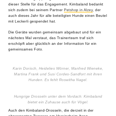
dieser Stelle für das Engagement. Kimbaland bedankt
sich zudem bei seinem Partner
Petshop in Alzey
, der
auch dieses Jahr für alle beteiligten Hunde einen Beutel
mit Leckerli gespendet hat.
Die Geräte wurden gemeinsam abgebaut und für ein
nächstes Mal verstaut, das Trainerteam traf sich
erschöpft aber glücklich an der Information für ein
gemeinsames Foto.
Karin Dorisch, Heidelies Wörner, Manfred Wieneke,
Martina Frank und Susi Cordes-Sandfort mit ihren
Hunden. Es fehlt Roswitha Nagel.
Hungrige Drosseln unter dem Vordach: Kimbaland
bietet ein Zuhause auch für Vögel.
Auch den Kimbaland-Drosseln, die derzeit in der